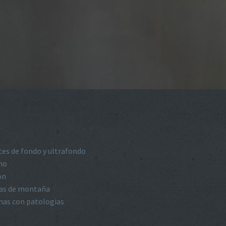
tes de fondo y ultrafondo
smo
on
eras de montaña
onas con patologias