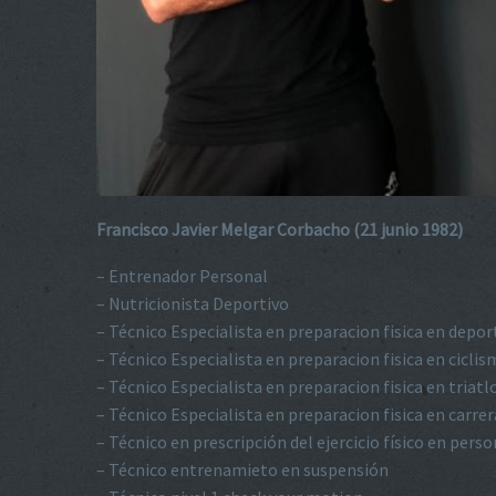
Francisco Javier Melgar Corbacho (21 junio 1982)
– Entrenador Personal
– Nutricionista Deportivo
– Técnico Especialista en preparacion fisica en depor
– Técnico Especialista en preparacion fisica en cicli
– Técnico Especialista en preparacion fisica en triatl
– Técnico Especialista en preparacion fisica en carr
– Técnico en prescripción del ejercicio físico en pers
– Técnico entrenamieto en suspensión