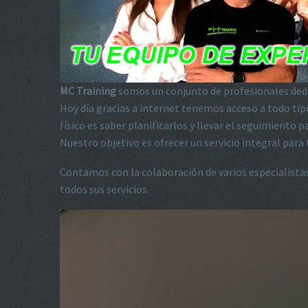
MC Training
somos un conjunto de profesionales dedic
Hoy día gracias a internet tenemos acceso a todo tip
físico es saber planificarlos y llevar el seguimiento
Nuestro objetivo es ofrecer un servicio integral par
Contamos con la colaboración de varios especialistas
todos sus servicios.