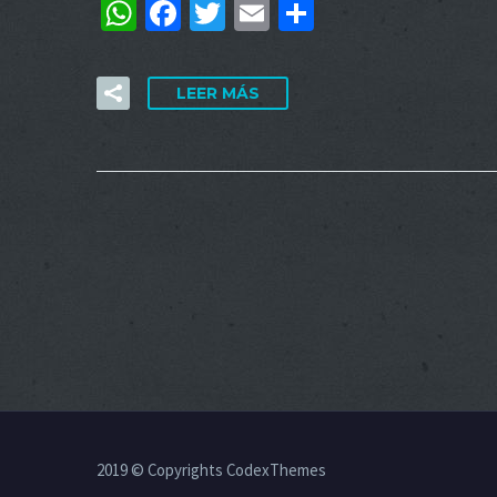
WhatsApp
Facebook
Twitter
Email
Compartir
LEER MÁS
2019 © Copyrights CodexThemes