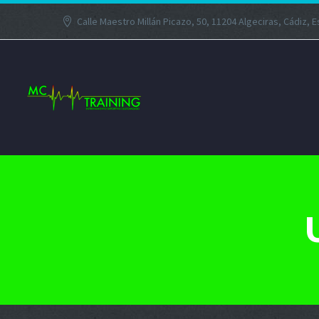
Calle Maestro Millán Picazo, 50, 11204 Algeciras, Cádiz, 