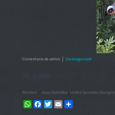
Comentario de admin
Uncategorized
15 ABR:
JESUS LINDEZ
Nombre Jesus Apellidos Lindez Gonzalez Disciplin
WhatsApp
Facebook
Twitter
Email
Compartir